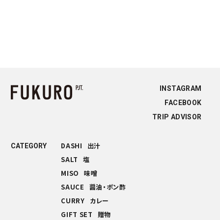
INSTAGRAM
FACEBOOK
TRIP ADVISOR
DASHI
出汁
CATEGORY
SALT
塩
MISO
味噌
SAUCE
醤油・ポン酢
CURRY
カレー
GIFT SET
贈物