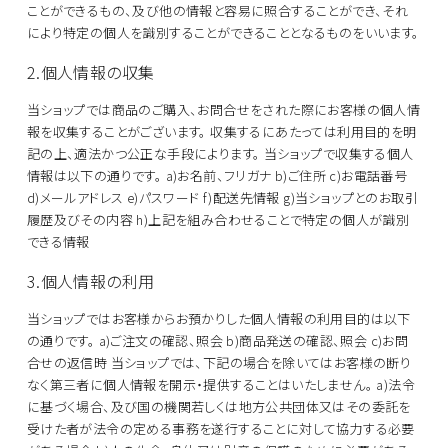
ことができるもの、及び他の情報と容易に照合することができ、それ
により特定の個人を識別することができることとなるものをいいます。
2.個人情報の収集
当ショップでは商品のご購入、お問合せをされた際にお客様の個人情
報を収集することがございます。
収集するにあたっては利用目的を明
記の上、適法かつ公正な手段によります。
当ショップで収集する個人
情報は以下の通りです。
a)お名前、フリガナ
b)ご住所
c)お電話番号
d)メールアドレス
e)パスワード
f)配送先情報
g)当ショップとのお取引
履歴及びその内容
h)上記を組み合わせることで特定の個人が識別
できる情報
3.個人情報の利用
当ショップではお客様からお預かりした個人情報の利用目的は以下
の通りです。
a)ご注文の確認、照会
b)商品発送の確認、照会
c)お問
合せの返信時
当ショップでは、下記の場合を除いてはお客様の断り
なく第三者に個人情報を開示・提供することはいたしません。
a)法令
に基づく場合、及び国の機関若しくは地方公共団体又はその委託を
受けた者が法令の定める事務を遂行することに対して協力する必要