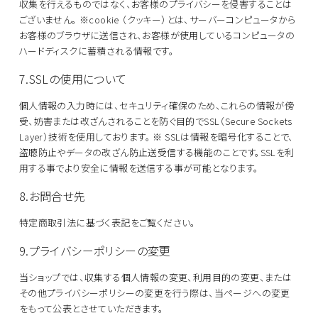
収集を行えるものではなく、お客様のプライバシーを侵害することは
ございません。
※cookie （クッキー）とは、サーバーコンピュータから
お客様のブラウザに送信され、お客様が使用しているコンピュータの
ハードディスクに蓄積される情報です。
7.SSLの使用について
個人情報の入力時には、セキュリティ確保のため、これらの情報が傍
受、妨害または改ざんされることを防ぐ目的でSSL（Secure Sockets
Layer）技術を使用しております。
※ SSLは情報を暗号化することで、
盗聴防止やデータの改ざん防止送受信する機能のことです。SSLを利
用する事でより安全に情報を送信する事が可能となります。
8.お問合せ先
特定商取引法に基づく表記をご覧ください。
9.プライバシーポリシーの変更
当ショップでは、収集する個人情報の変更、利用目的の変更、または
その他プライバシーポリシーの変更を行う際は、当ページへの変更
をもって公表とさせていただきます。